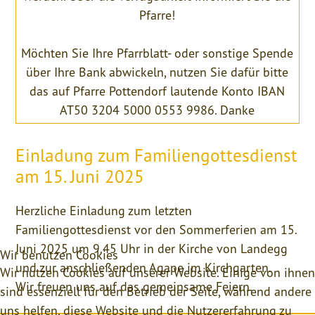
Pfarre!
Möchten Sie Ihre Pfarrblatt- oder sonstige Spende
über Ihre Bank abwickeln, nutzen Sie dafür bitte
das auf Pfarre Pottendorf lautende Konto IBAN
AT50 3204 5000 0553 9986. Danke
Einladung zum Familiengottesdienst
am 15. Juni 2025
Herzliche Einladung zum letzten
Familiengottesdienst vor den Sommerferien am 15.
Juni 2025 um 9.45 Uhr in der Kirche von Landegg
Wir benutzen Cookies
und zur anschließenden Agape im Kirchgarten.
Wir nutzen Cookies auf unserer Website. Einige von ihnen
Wir freuen uns auf das gemeinsame Feiern.
sind essenziell für den Betrieb der Seite, während andere
uns helfen, diese Website und die Nutzererfahrung zu