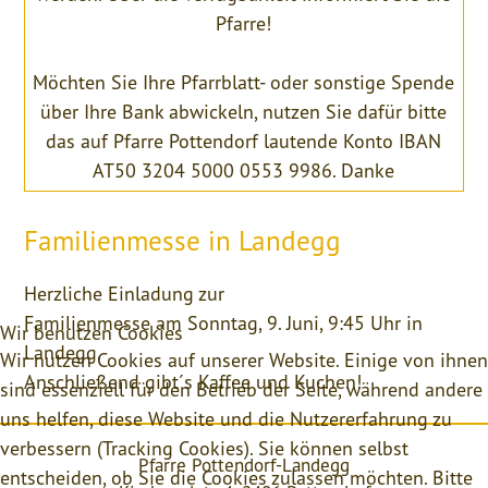
Pfarre!
Möchten Sie Ihre Pfarrblatt- oder sonstige Spende
über Ihre Bank abwickeln, nutzen Sie dafür bitte
das auf Pfarre Pottendorf lautende Konto IBAN
AT50 3204 5000 0553 9986. Danke
Familienmesse in Landegg
Herzliche Einladung zur
Familienmesse am Sonntag, 9. Juni, 9:45 Uhr in
Wir benutzen Cookies
Landegg.
Wir nutzen Cookies auf unserer Website. Einige von ihnen
Anschließend gibt´s Kaffee und Kuchen!
sind essenziell für den Betrieb der Seite, während andere
uns helfen, diese Website und die Nutzererfahrung zu
verbessern (Tracking Cookies). Sie können selbst
Pfarre Pottendorf-Landegg
entscheiden, ob Sie die Cookies zulassen möchten. Bitte