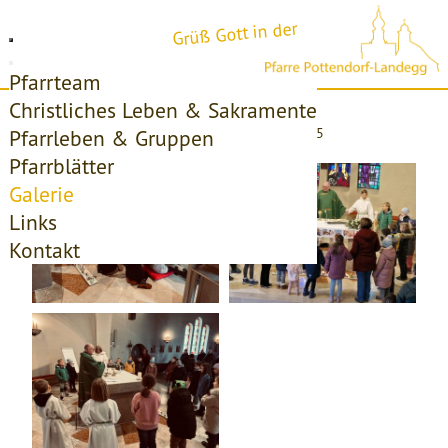
Grüß Gott in der
Pfarrteam
Christliches Leben & Sakramente
Startseite
Galerie
Familienmesse Februar 2025
Pfarrleben & Gruppen
Pfarrblätter
Galerie
Links
Kontakt