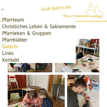
Grüß Gott in der
Pfarrteam
Christliches Leben & Sakramente
Startseite
Galerie
Ministrantenstunde
Pfarrleben & Gruppen
Pfarrblätter
Galerie
Links
Kontakt