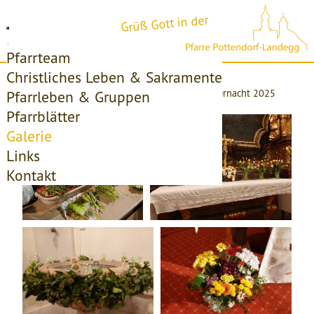
Grüß Gott in der
Pfarrteam
Christliches Leben & Sakramente
Startseite
Galerie
Vorbereitungen für die Osternacht 2025
Pfarrleben & Gruppen
Pfarrblätter
Galerie
Links
Kontakt