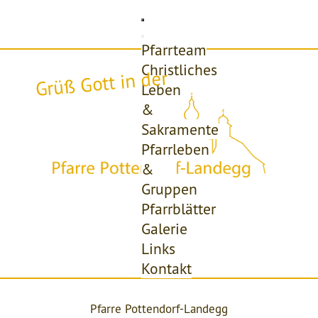
Pfarrteam
Christliches
Grüß Gott in der
Leben
&
Sakramente
Pfarrleben
&
Gruppen
Pfarrblätter
Galerie
Links
Kontakt
Pfarre Pottendorf-Landegg