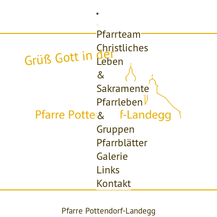
Pfarrteam
Christliches
Grüß Gott in der
Leben
&
Sakramente
Pfarrleben
&
Gruppen
Pfarrblätter
Galerie
Links
Kontakt
Pfarre Pottendorf-Landegg