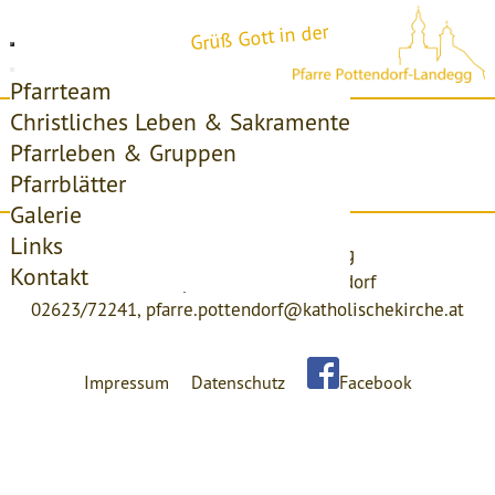
Grüß Gott in der
Pfarrteam
Christliches Leben & Sakramente
Startseite
Pfarrleben & Gruppen
Pfarrblätter
Access forbidden!
Galerie
Links
Pfarre Pottendorf-Landegg
Kontakt
Kirchenplatz 4, 2486 Pottendorf
02623/72241,
pfarre.pottendorf@katholischekirche.at
Impressum
Datenschutz
Facebook