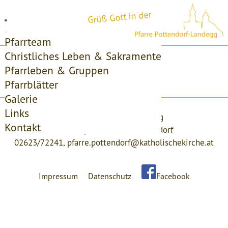
Grüß Gott in der
Pfarrteam
Christliches Leben & Sakramente
Startseite
Pfarrleben & Gruppen
Pfarrblätter
Access forbidden!
Galerie
Links
Pfarre Pottendorf-Landegg
Kontakt
Kirchenplatz 4, 2486 Pottendorf
02623/72241,
pfarre.pottendorf@katholischekirche.at
Impressum
Datenschutz
Facebook