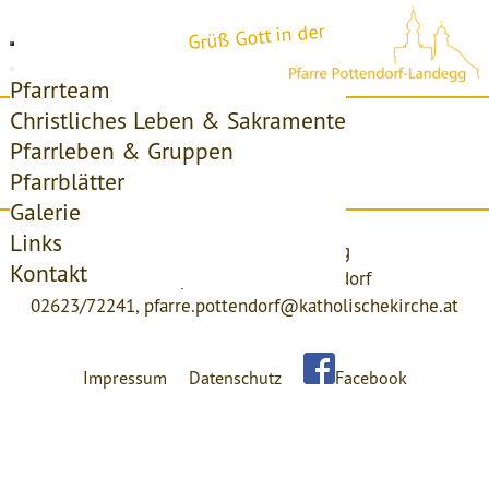
Grüß Gott in der
Pfarrteam
Christliches Leben & Sakramente
Startseite
Pfarrleben & Gruppen
Pfarrblätter
Access forbidden!
Galerie
Links
Pfarre Pottendorf-Landegg
Kontakt
Kirchenplatz 4, 2486 Pottendorf
02623/72241,
pfarre.pottendorf@katholischekirche.at
Impressum
Datenschutz
Facebook