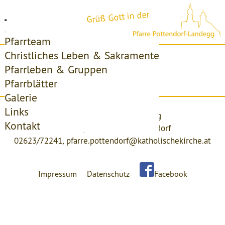
Grüß Gott in der
Pfarrteam
Christliches Leben & Sakramente
Startseite
Pfarrleben & Gruppen
Pfarrblätter
Access forbidden!
Galerie
Links
Pfarre Pottendorf-Landegg
Kontakt
Kirchenplatz 4, 2486 Pottendorf
02623/72241,
pfarre.pottendorf@katholischekirche.at
Impressum
Datenschutz
Facebook