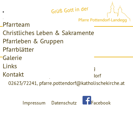
Grüß Gott in der
Pfarrteam
Christliches Leben & Sakramente
Startseite
Pfarrleben & Gruppen
Pfarrblätter
Access forbidden!
Galerie
Links
Pfarre Pottendorf-Landegg
Kontakt
Kirchenplatz 4, 2486 Pottendorf
02623/72241,
pfarre.pottendorf@katholischekirche.at
Impressum
Datenschutz
Facebook