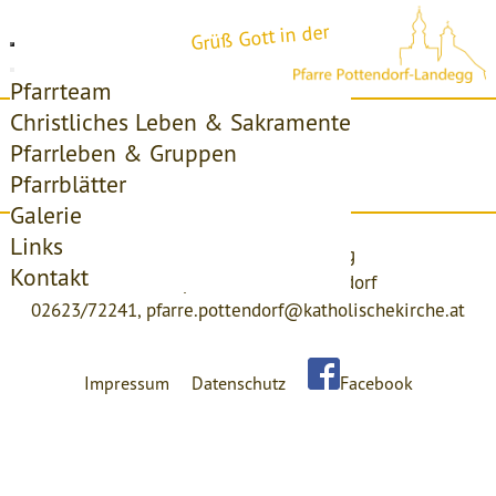
Grüß Gott in der
Pfarrteam
Christliches Leben & Sakramente
Startseite
Pfarrleben & Gruppen
Pfarrblätter
Access forbidden!
Galerie
Links
Pfarre Pottendorf-Landegg
Kontakt
Kirchenplatz 4, 2486 Pottendorf
02623/72241,
pfarre.pottendorf@katholischekirche.at
Impressum
Datenschutz
Facebook