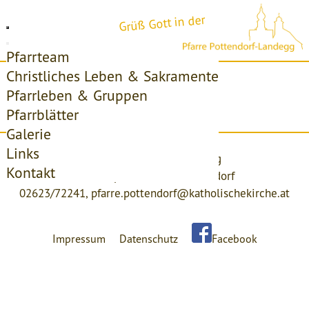
Grüß Gott in der
Pfarrteam
Christliches Leben & Sakramente
Startseite
Pfarrleben & Gruppen
Pfarrblätter
Access forbidden!
Galerie
Links
Pfarre Pottendorf-Landegg
Kontakt
Kirchenplatz 4, 2486 Pottendorf
02623/72241,
pfarre.pottendorf@katholischekirche.at
Impressum
Datenschutz
Facebook