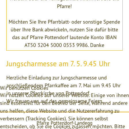
Pfarre!
Möchten Sie Ihre Pfarrblatt- oder sonstige Spende
über Ihre Bank abwickeln, nutzen Sie dafür bitte
das auf Pfarre Pottendorf lautende Konto IBAN
AT50 3204 5000 0553 9986. Danke
Jungscharmesse am 7. 5. 9.45 Uhr
Herzliche Einladung zur Jungscharmesse und
anschließendem Pfarrkaffee am 7. Mai um 9.45 Uhr
Wir benutzen Cookies
in unserer Pfarrkirche von Pottendorf.
Wir nutzen Cookies auf unserer Website. Einige von ihnen
Wir freuen uns auf das gemeinsame Feiern.
sind essenziell für den Betrieb der Seite, während andere
uns helfen, diese Website und die Nutzererfahrung zu
verbessern (Tracking Cookies). Sie können selbst
Pfarre Pottendorf-Landegg
entscheiden, ob Sie die Cookies zulassen möchten. Bitte