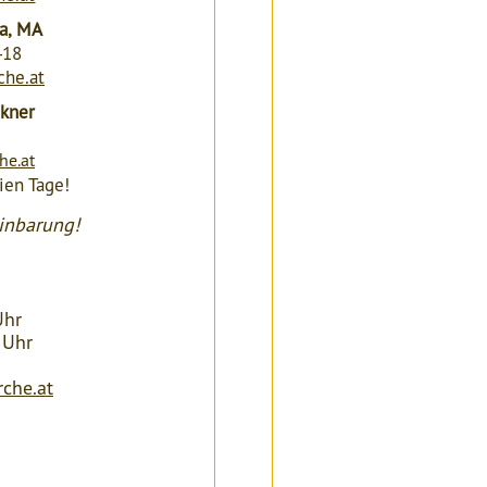
ga, MA
418
che.at
ckner
he.at
ien Tage!
einbarung!
Uhr
 Uhr
rche.at