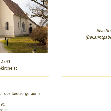
Beachte
(Bekanntgabe
/72241
kirche.at
or des Seelsorgeraums
891
he.at