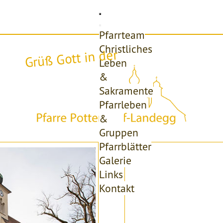
Pfarrteam
Christliches
Grüß Gott in der
Leben
&
Sakramente
Pfarrleben
&
Gruppen
Pfarrblätter
Galerie
Links
Kontakt