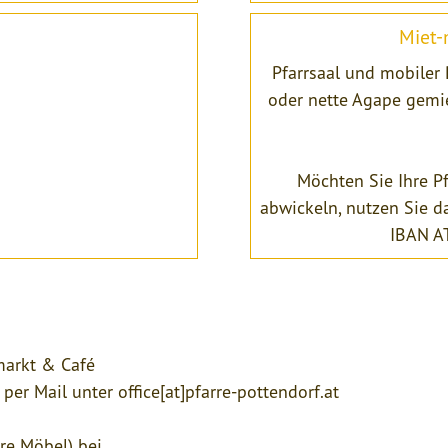
Miet-
Pfarrsaal und mobiler
oder nette Agape gemie
Möchten Sie Ihre Pf
abwickeln, nutzen Sie d
IBAN A
erflohmarkt & Café
er Mail unter office[at]pfarre-pottendorf.at
re Möbel) bei