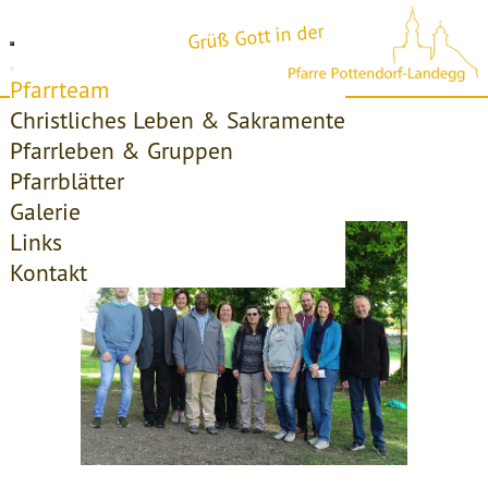
Grüß Gott in der
Pfarrteam
Christliches Leben & Sakramente
Startseite
Pfarrteam
Pfarrgemeinderat
Pfarrleben & Gruppen
Pfarrgemeinderat
Pfarrblätter
Galerie
Links
Kontakt